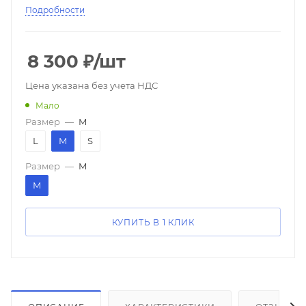
Подробности
8 300
₽
/шт
Цена указана без учета НДС
Мало
Размер
—
M
L
M
S
Размер
—
M
M
КУПИТЬ В 1 КЛИК