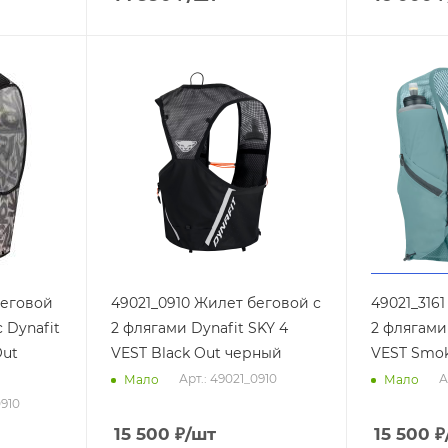
беговой
49021_0910 Жилет беговой с
49021_316
 Dynafit
2 флягами Dynafit SKY 4
2 флягами 
Out
VEST Black Out черный
VEST Smok
Арт.: 49021_0910
А
Мало
Мало
0910
15 500
₽
/шт
15 500
₽