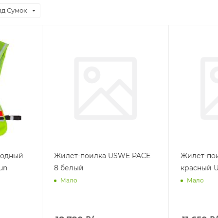
д Сумок
иодный
Жилет-поилка USWE PACE
Жилет-пои
un
8 белый
красный 
Мало
Мало