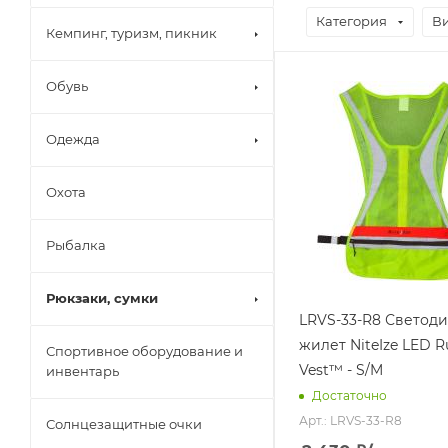
Категория
Ви
Кемпинг, туризм, пикник
Обувь
Одежда
Охота
Рыбалка
Рюкзаки, сумки
LRVS-33-R8 Светод
жилет NiteIze LED R
Спортивное оборудование и
Vest™ - S/M
инвентарь
Достаточно
Арт.: LRVS-33-R8
Солнцезащитные очки