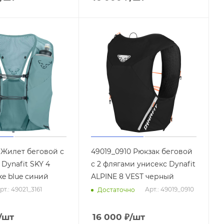
1 Жилет беговой с
49019_0910 Рюкзак беговой
Dynafit SKY 4
с 2 флягами унисекс Dynafit
e blue синий
ALPINE 8 VEST черный
рт.: 49021_3161
Арт.: 49019_0910
Достаточно
/шт
16 000
₽
/шт