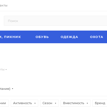
акты
М, ПИКНИК
ОБУВЬ
ОДЕЖДА
ОХОТА
еты
тание)
ичии
Активность
Сезон
Вместимость
Бренд