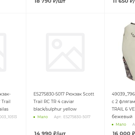
18 790
₽
/шт
11 650
₽
кзак-
ES275830-5017 Рюкзак Scott
49039_796
Trail
Trail RC TR 4 caviar
с 2 флягам
ilas
black/sulphur yellow
TRAIL 6 VE
бежевый
003_10513
Арт.: ES275830-5017
Мало
А
Мало
14 990
₽
/шт
16 000
₽