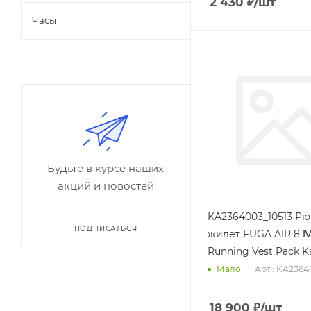
2 430
₽
/шт
Часы
Будьте в курсе наших
акций и новостей
KA2364003_10513 Рю
ПОДПИСАТЬСЯ
жилет FUGA AIR 8 Ⅳ 
Running Vest Pack Ka
Арт.: KA2364
Мало
18 900
₽
/шт