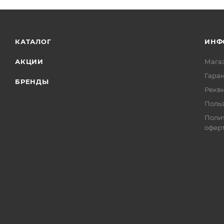
КАТАЛОГ
ИНФ
АКЦИИ
Мага
Гаран
БРЕНДЫ
Рекв
Поль
Поли
офер