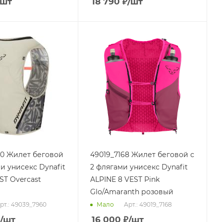
/шт
18 790
₽
/шт
0 Жилет беговой
49019_7168 Жилет беговой с
и унисекс Dynafit
2 флягами унисекс Dynafit
ST Overcast
ALPINE 8 VEST Pink
Glo/Amaranth розовый
рт.: 49039_7960
Арт.: 49019_7168
Мало
/шт
16 000
₽
/шт