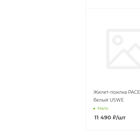
Жилет-поилка PACE
белый USWE
Мало
11 490
₽
/шт