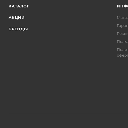
КАТАЛОГ
ИНФ
АКЦИИ
Мага
Гаран
БРЕНДЫ
Рекв
Поль
Поли
офер