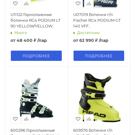
U11122 Горнолыжные
U07019 Ботинки г/л
ботинки RC4 PODIUM LT
Fischer RC4 PODIUM GT
90 YELLOW/YELLOW
140 VFF
Fischer
DARKBLUE/DARKBLUE
Много
Достаточно
от
48 400 ₽
/пар
от
62 990 ₽
/пар
ПОДРОБНЕЕ
ПОДРОБНЕЕ
600296 Горнолыжные
609576 Ботинки г/л