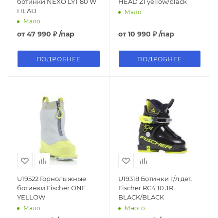
ботинки NEXO LYT 80 W
HEAD Z1 yellow/black
HEAD
Мало
Мало
от
47 990 ₽
/пар
от
10 990 ₽
/пар
ПОДРОБНЕЕ
ПОДРОБНЕЕ
U19522 Горнолыжные
U19318 Ботинки г/л дет.
ботинки Fischer ONE
Fischer RC4 10 JR
YELLOW
BLACK/BLACK
Мало
Много