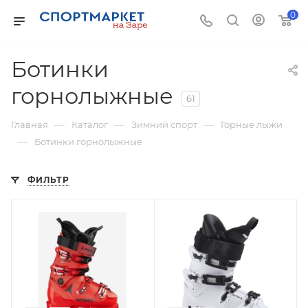
0
Ботинки
горнолыжные
61
—
—
—
Главная
Каталог
Зимний спорт
Горные лыжи
—
Ботинки горнолыжные
ФИЛЬТР