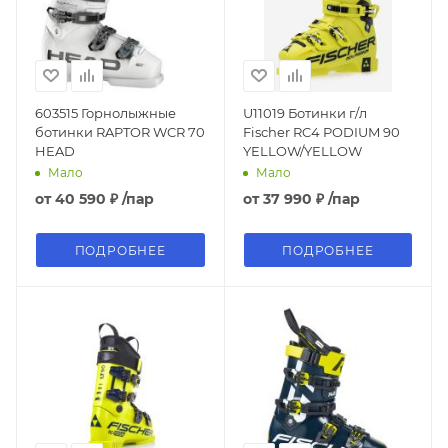
603515 Горнолыжные
U11019 Ботинки г/л
ботинки RAPTOR WCR 70
Fischer RC4 PODIUM 90
HEAD
YELLOW/YELLOW
Мало
Мало
от
40 590 ₽
/пар
от
37 990 ₽
/пар
ПОДРОБНЕЕ
ПОДРОБНЕЕ