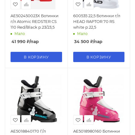
AE502450023X Ботинки
600535 22,5 Ботинки г/л
г/л Atomic REDSTER CS
HEAD RAPTOR 70 RS
110 Red/Black р.23/23,5
white р.22,5
Мало
Мало
41 990
₽
/пар
34 500
₽
/пар
В КОРЗИНУ
В КОРЗИНУ
AE5018840170 Г/л
AE5018980160 Ботинки