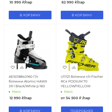
10 990
₽
/пар
62 990
₽
/пар
В КОРЗИНУ
В КОРЗИНУ
AE5018840160 Г/л
U11121 Ботинки г/л Fischer
ботинки Atomic HAWX
RC4 PODIUM 70
JR 1 Black/White р.160
YELLOW/YELLOW
Мало
Мало
12 990
₽
/пар
от
34 500 ₽
/пар
В КОРЗИНУ
ПОДРОБНЕЕ