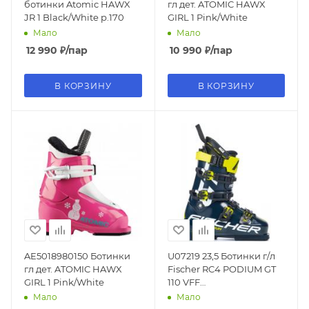
ботинки Atomic HAWX
гл дет. ATOMIC HAWX
JR 1 Black/White р.170
GIRL 1 Pink/White
Мало
Мало
12 990
₽
/пар
10 990
₽
/пар
В КОРЗИНУ
В КОРЗИНУ
AE5018980150 Ботинки
U07219 23,5 Ботинки г/л
гл дет. ATOMIC HAWX
Fischer RC4 PODIUM GT
GIRL 1 Pink/White
110 VFF
DARKBLUE/DARKBLUE
Мало
Мало
(23,5)