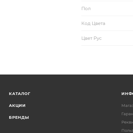
Пол
Код Цвета
Цвет Рус
КАТАЛОГ
ИНФ
АКЦИИ
Мага
Гаран
БРЕНДЫ
Рекв
Поль