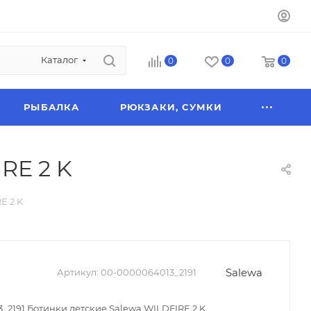
Каталог
0
0
0
РЫБАЛКА
РЮКЗАКИ, СУМКИ
RE 2 K
E 2 K
Salewa
Артикул:
00-0000064013_2191
_2191 Ботинки детские Salewa WILDFIRE 2 K