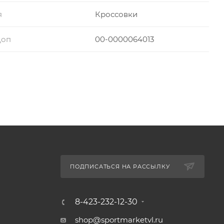
я
Кроссовки
Доп
00-0000064013
ПОДПИСАТЬСЯ НА РАССЫЛКУ
8-423-232-12-30
shop@sportmarketvl.ru