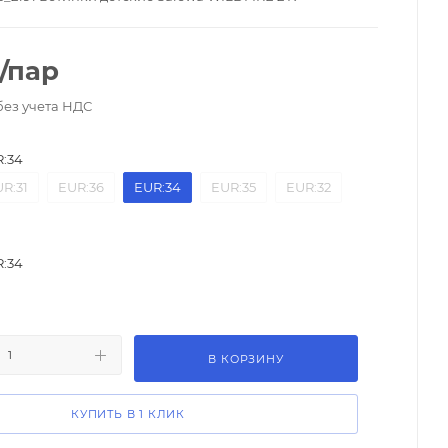
/пар
без учета НДС
:34
R:31
EUR:36
EUR:34
EUR:35
EUR:32
:34
В КОРЗИНУ
КУПИТЬ В 1 КЛИК