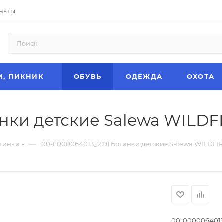
акты
М, ПИКНИК
ОБУВЬ
ОДЕЖДА
ОХОТА
нки детские Salewa WILDFI
—
тинки
00-0000064013_2191 Ботинки детские Salewa WILDFIR
00-0000064013