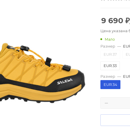
9 690
₽
Цена указана 
Мало
Размер
—
EUR
EUR:37
EU
EUR:33
Размер
—
EUR
EUR:34