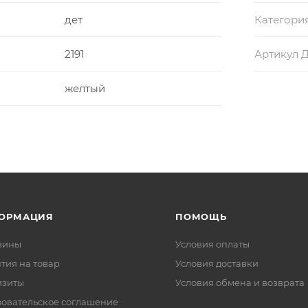
дет
Категори
2191
Артикул 
желтый
ОРМАЦИЯ
ПОМОЩЬ
зины
Условия оплаты
тия на товар
Условия доставки
изиты
Условия обмена и возврата
зовательское соглашение