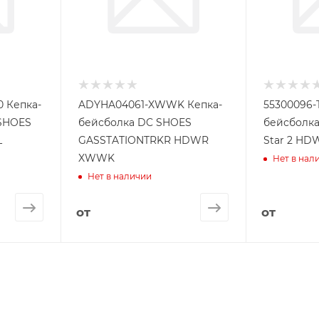
 Кепка-
ADYHA04061-XWWK Кепка-
55300096-
SHOES
бейсболка DC SHOES
бейсболка
L
GASSTATIONTRKR HDWR
Star 2 HD
XWWK
Нет в нал
Нет в наличии
от
от