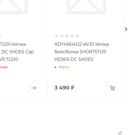
TGD0 Кепка-
ADYHA04122-KVJ0 Кепка-
 DC SHOES Cap
бейсболка SHORTSTOP
WR TGD0
HDWR DC SHOES
ичии
Мало
3 490
₽