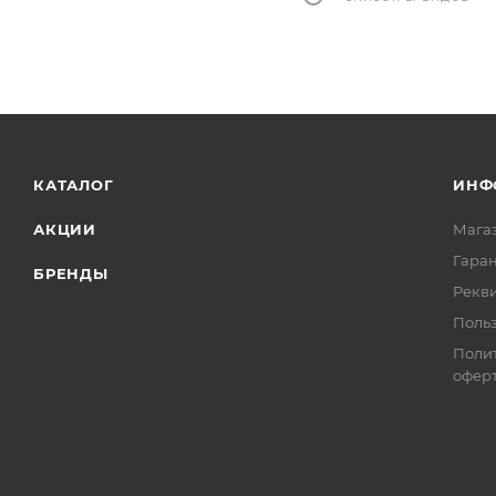
КАТАЛОГ
ИНФ
АКЦИИ
Мага
Гаран
БРЕНДЫ
Рекв
Поль
Поли
офер