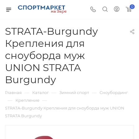
0
STRATA-Burgundy
Крепления для
сноуборда муж
UNION STRATA
Burgundy
—
—
—
Главная
Каталог
Зимний спорт
Сноубординг
—
—
Крепление
STRATA-Burgundy Крепления для сноуборда муж UNION
STRATA Burgundy