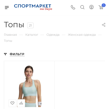
0
Топы
21
—
—
—
—
Главная
Каталог
Одежда
Женская одежда
Топы
ФИЛЬТР