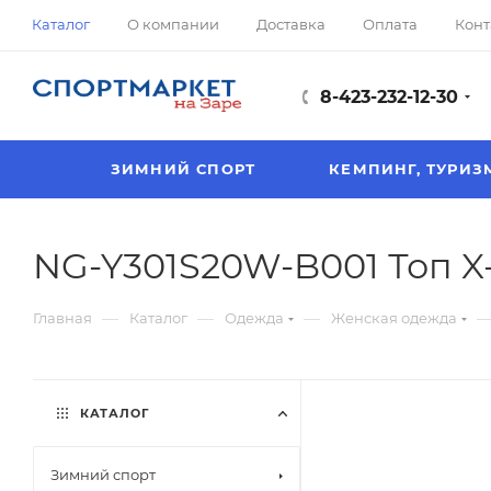
Каталог
О компании
Доставка
Оплата
Конт
8-423-232-12-30
ЗИМНИЙ СПОРТ
КЕМПИНГ, ТУРИЗ
NG-Y301S20W-B001 Топ 
—
—
—
Главная
Каталог
Одежда
Женская одежда
КАТАЛОГ
Зимний спорт