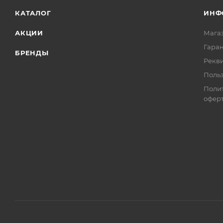
КАТАЛОГ
ИНФ
АКЦИИ
Мага
Гаран
БРЕНДЫ
Рекв
Поль
Поли
офер