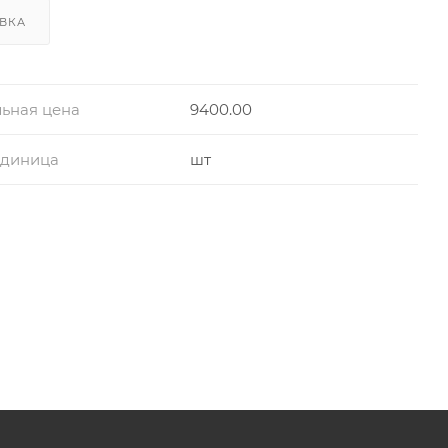
ВКА
ьная цена
9400.00
единица
шт