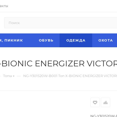
акты
М, ПИКНИК
ОБУВЬ
ОДЕЖДА
ОХОТА
X-BIONIC ENERGIZER VICTO
—
—
Топы
NG-Y301S20W-B001 Топ X-BIONIC ENERGIZER VICTOR
NG-Y301S20W-B