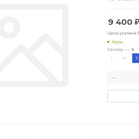
9 400
Цена указана 
Мало
Размер
—
S
L
M
S