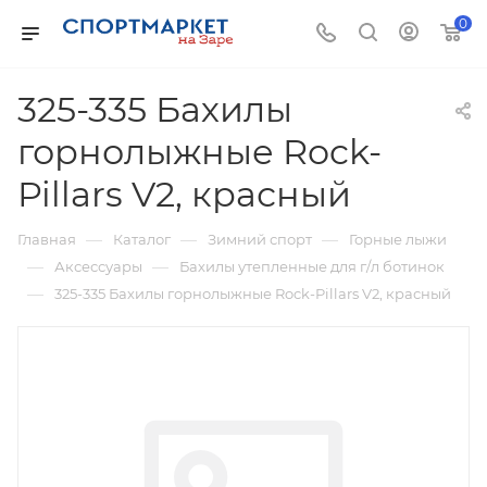
0
325-335 Бахилы
горнолыжные Rock-
Pillars V2, красный
—
—
—
Главная
Каталог
Зимний спорт
Горные лыжи
—
—
Аксессуары
Бахилы утепленные для г/л ботинок
—
325-335 Бахилы горнолыжные Rock-Pillars V2, красный