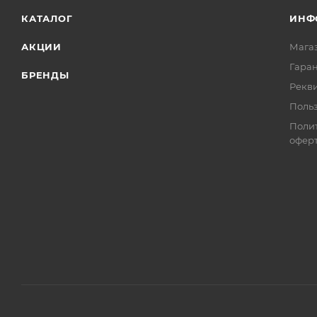
КАТАЛОГ
ИНФ
АКЦИИ
Мага
Гаран
БРЕНДЫ
Рекв
Поль
Поли
офер