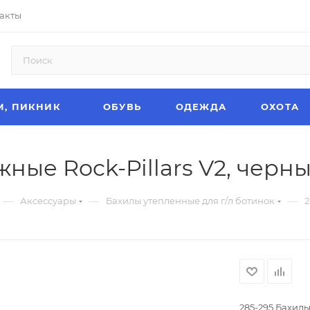
акты
М, ПИКНИК
ОБУВЬ
ОДЕЖДА
ОХОТА
ные Rock-Pillars V2, черн
—
—
—
Аксессуары
Бахилы утепленные для г/л ботинок
2
285-295 Бахилы