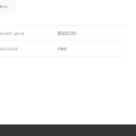
ВКА
ьная цена
8500.00
единица
пар